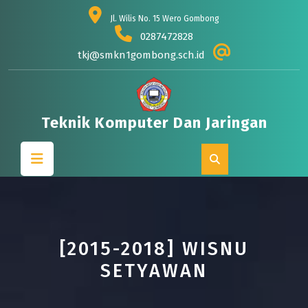
Skip
Jl. Wilis No. 15 Wero Gombong
to
0287472828
content
tkj@smkn1gombong.sch.id
Teknik Komputer Dan Jaringan
Open
Button
[2015-2018] WISNU
SETYAWAN