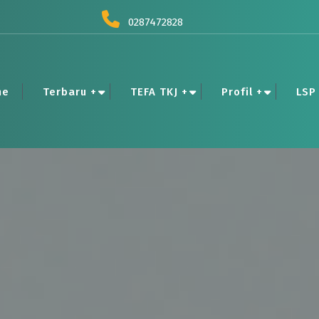
0287472828
me
Terbaru +
TEFA TKJ +
Profil +
LSP