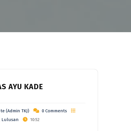
AS AYU KADE
te (Admin TKJ)
0 Comments
l Lulusan
10:52