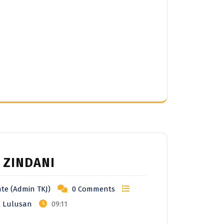
Z ZINDANI
te (Admin TKJ)
0 Comments
l Lulusan
09:11