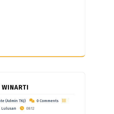
I WINARTI
te (Admin TKJ)
0 Comments
l Lulusan
08:12