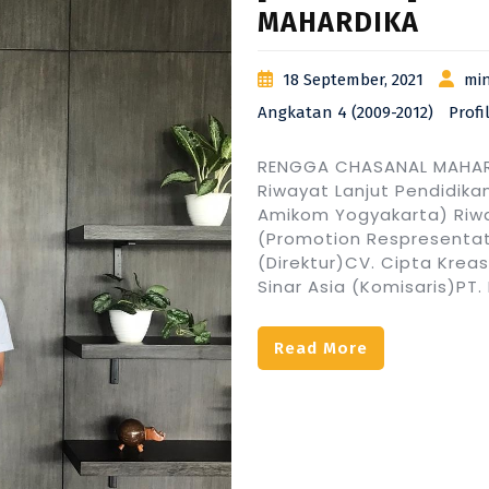
MAHARDIKA
18 September, 2021
min
Angkatan 4 (2009-2012)
Profi
RENGGA CHASANAL MAHARD
Riwayat Lanjut Pendidikan
Amikom Yogyakarta) Riw
(Promotion Respresentat
(Direktur)CV. Cipta Krea
Sinar Asia (Komisaris)PT
Read More