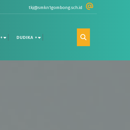
tkj@smkn1gombong.sch.id
 +
DUDIKA +