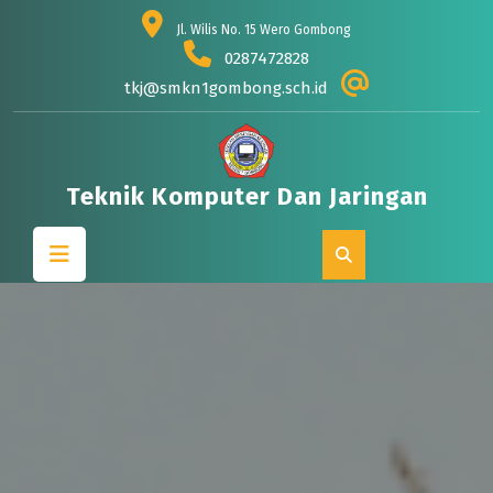
Skip
Jl. Wilis No. 15 Wero Gombong
to
0287472828
content
tkj@smkn1gombong.sch.id
Teknik Komputer Dan Jaringan
Open
Button