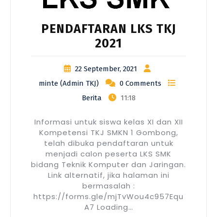
PENDAFTARAN LKS TKJ
2021
22 September, 2021
minte (Admin TKJ)
0 Comments
Berita
11:18
Informasi untuk siswa kelas XI dan XII
Kompetensi TKJ SMKN 1 Gombong,
telah dibuka pendaftaran untuk
menjadi calon peserta LKS SMK
bidang Teknik Komputer dan Jaringan.
Link alternatif, jika halaman ini
bermasalah :
https://forms.gle/mjTvWou4c957Equ
A7 Loading…