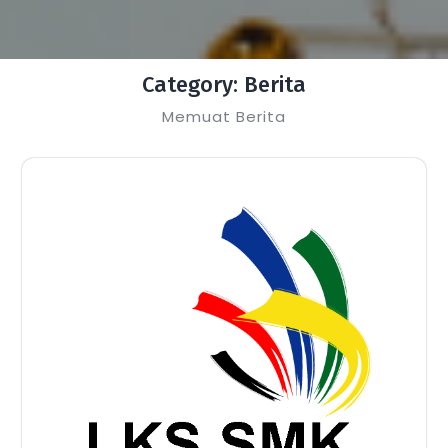
Category:
Berita
Memuat Berita