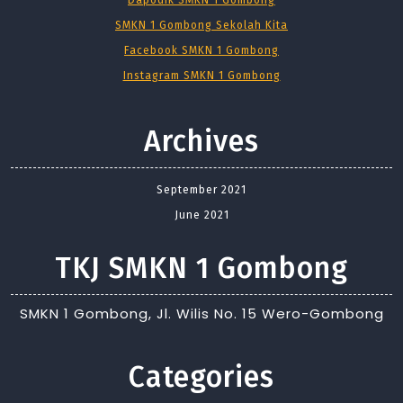
Dapodik SMKN 1 Gombong
SMKN 1 Gombong Sekolah Kita
Facebook SMKN 1 Gombong
Instagram SMKN 1 Gombong
Archives
September 2021
June 2021
TKJ SMKN 1 Gombong
SMKN 1 Gombong, Jl. Wilis No. 15 Wero-Gombong
Categories