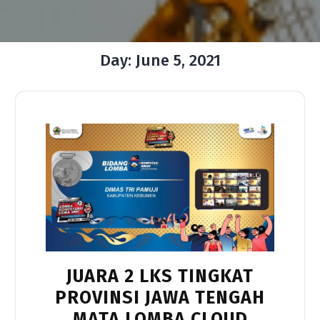
Day:
June 5, 2021
JUARA 2 LKS TINGKAT
PROVINSI JAWA TENGAH
MATA LOMBA CLOUD