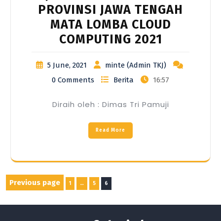
PROVINSI JAWA TENGAH
MATA LOMBA CLOUD
COMPUTING 2021
5 June, 2021
minte (Admin TKJ)
0 Comments
Berita
16:57
Diraih oleh : Dimas Tri Pamuji
Read More
Posts
Previous page
Page
Page
Page
1
…
5
6
pagination