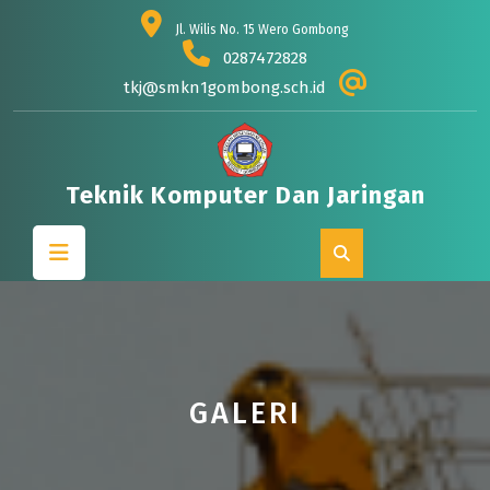
Skip
Jl. Wilis No. 15 Wero Gombong
to
0287472828
content
tkj@smkn1gombong.sch.id
Teknik Komputer Dan Jaringan
Open
Button
GALERI