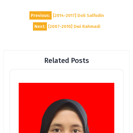
Post
Previous:
[2014-2017] Doli Salfudin
navigation
Next:
[2007-2010] Dwi Rahmadi
Related Posts