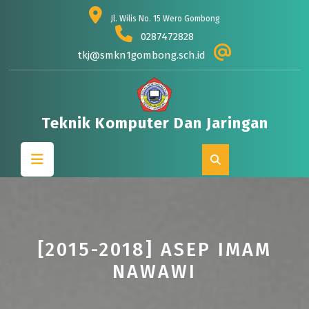
Skip
Jl. Wilis No. 15 Wero Gombong
to
0287472828
content
tkj@smkn1gombong.sch.id
Teknik Komputer Dan Jaringan
Open
Button
[2015-2018] ASEP IMAM
NAWAWI