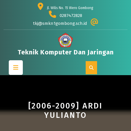
Skip
Jl. Wilis No. 15 Wero Gombong
to
0287472828
content
tkj@smkn1gombong.sch.id
Teknik Komputer Dan Jaringan
Open
Button
[2006-2009] ARDI
YULIANTO